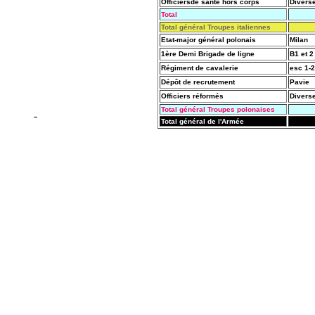
Officiersde santé hors corps
Divers
Total
Total général Troupes italiennes
Etat-major général polonais
Milan
1ère Demi Brigade de ligne
B1 et 2
Régiment de cavalerie
esc 1-
Dépôt de recrutement
Pavie
Officiers réformés
Divers
Total général Troupes polonaises
-
Total général de l'Armée