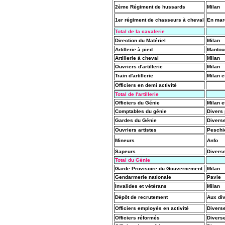
2ème Régiment de hussards
Milan
1er régiment de chasseurs à cheval
En mar
Total de la cavalerie
Direction du Matériel
Milan
Artillerie à pied
Mantoue
Artillerie à cheval
Milan
Ouvriers d'artillerie
Milan
Train d'artillerie
Milan 
Officiers en demi activité
Total de l'artillerie
Officiers du Génie
Milan e
Comptables du génie
Divers
Gardes du Génie
Divers
Ouvriers artistes
Peschi
Mineurs
Anfo
Sapeurs
Divers
Total du Génie
Garde Provisoire du Gouvernement
Milan
Gendarmerie nationale
Pavie
Invalides et vétérans
Milan
Dépôt de recrutement
Aux di
Officiers employés en activité
Divers
Officiers réformés
Divers