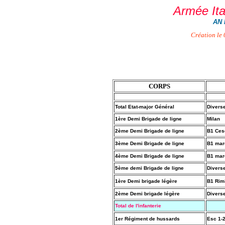
Armée Ita
AN 
Création le
CORPS
Total Etat-major Général
Divers
1ère Demi Brigade de ligne
Milan
2ème Demi Brigade de ligne
B1 Ces
3ème Demi Brigade de ligne
B1 mar
4ème Demi Brigade de ligne
B1 mar
5ème demi Brigade de ligne
Divers
1ère Demi brigade légère
B1 Rim
2ème Demi brigade légère
Divers
Total de l'infanterie
1er Régiment de hussards
Esc 1-