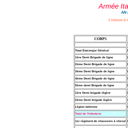
Armée Ita
AN 
Création le
CORPS
Total Etat-major Général
1ère Demi Brigade de ligne
2ème Demi Brigade de ligne
3ème Demi Brigade de ligne
4ème Demi Brigade de ligne
5ème demi Brigade de ligne
1ère Demi brigade légère
2ème Demi brigade légère
Légion italienne
Total de l'infanterie
1er régiment de chasseurs à cheval