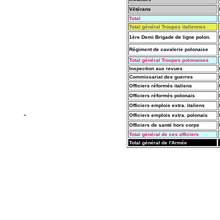
Vétérans
Total
Total général Troupes italiennes
1ère Demi Brigade de ligne polon.
Régiment de cavalerie polonaise
Total général Troupes polonaises
Inspection aux revues
Commissariat des guerres
Officiers réformés italiens
Officiers réformés polonais
Officiers emplois extra. italiens
-
Officiers emplois extra. polonais
Officiers de santé hors corps
Total général de ces officiers
Total général de l'Armée