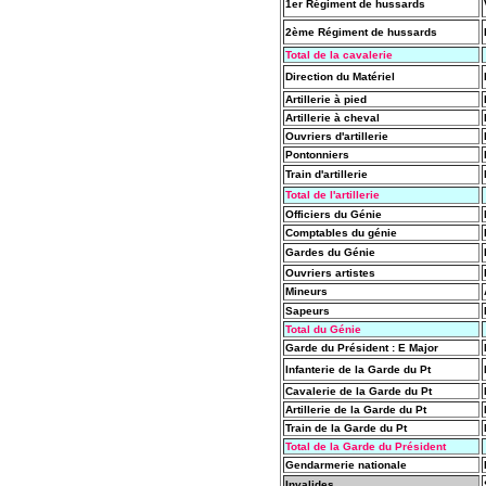
1er Régiment de hussards
2ème Régiment de hussards
Total de la cavalerie
Direction du Matériel
Artillerie à pied
Artillerie à cheval
Ouvriers d'artillerie
Pontonniers
Train d'artillerie
Total de l'artillerie
Officiers du Génie
Comptables du génie
Gardes du Génie
Ouvriers artistes
Mineurs
Sapeurs
Total du Génie
Garde du Président : E Major
Infanterie de la Garde du Pt
Cavalerie de la Garde du Pt
Artillerie de la Garde du Pt
Train de la Garde du Pt
Total de la Garde du Président
Gendarmerie nationale
Invalides