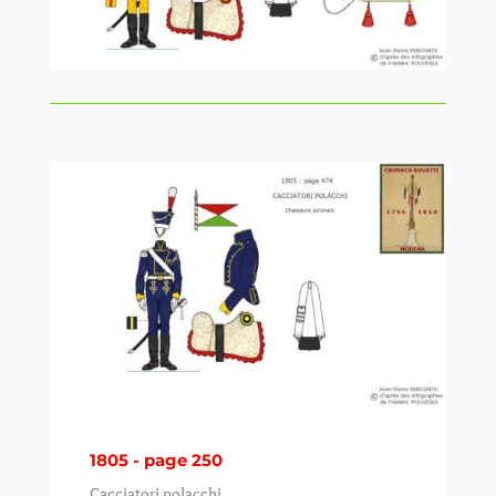
1805 - page 250
Cacciatori polacchi