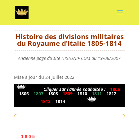
Histoire des divisions militaires
du Royaume d’Italie 1805-1814
Ancienne page du site HISTUNIF.COM du 19/06/2007
Mise à jour du 24 juillet 2022
————
Cliquer sur l’année souhaitée
:
–
1805
–
1806
–
1807
–
1808
–
1809
–
1810
–
1811
–
1812
–
1813
–
1814
–
————
1 8 0 5