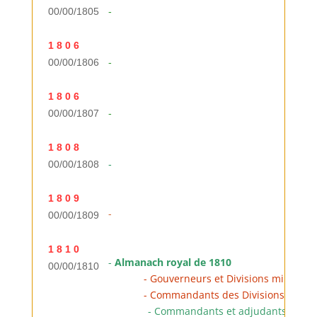
00/00/1805
-
1 8 0 6
00/00/1806
-
1 8 0 6
00/00/1807
-
1 8 0 8
00/00/1808
-
1 8 0 9
-
00/00/1809
1 8 1 0
-
Almanach royal de 1810
00/00/1810
----------
- Gouverneurs et Divisions militairr
----------
- Commandants des Divisions
(
liste 
..............
- Commandants et adjudants de pl