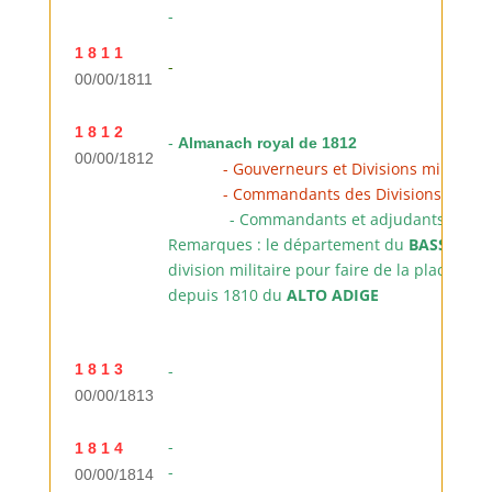
-
1 8 1 1
-
00/00/1811
1 8 1 2
-
Almanach royal de 1812
00/00/1812
----------
- Gouverneurs et Divisions militairr
----------
- Commandants des Divisions
(
liste 
..............
- Commandants et adjudants de pl
Remarques : le département du
BASSO PO
division militaire pour faire de la place au
depuis 1810 du
ALTO ADIGE
1 8 1 3
-
00/00/1813
-
1 8 1 4
-
00/00/1814