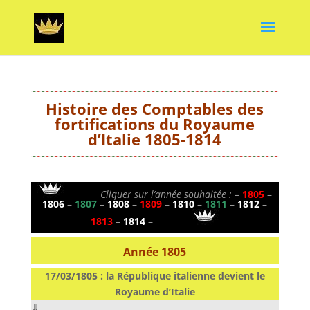
Histoire des Comptables des
fortifications du Royaume
d’Italie 1805-1814
————
Cliquer sur l’année
souhaitée
: –
1805
–
1806
–
1807
–
1808
–
1809
–
1810
–
1811
–
1812
–
1813
–
1814
–
————
Année 1805
17/03/1805 : la République italienne devient le
Royaume d’Italie
⇓