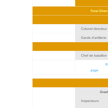
Total Dire
Colonel directeur
Garde d'artillerie
Chef de bataillon 
12345678912
R
1234567891234567
page
1234
Grad
Inspecteurs