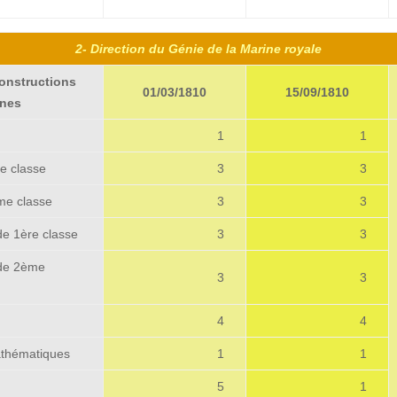
5678912
2- Direction du Génie de la Marine royale
constructions
01/03/1810
15/09/1810
nnes
1
1
e classe
3
3
me classe
3
3
de 1ère classe
3
3
 de 2ème
3
3
s
4
4
athématiques
1
1
5
1