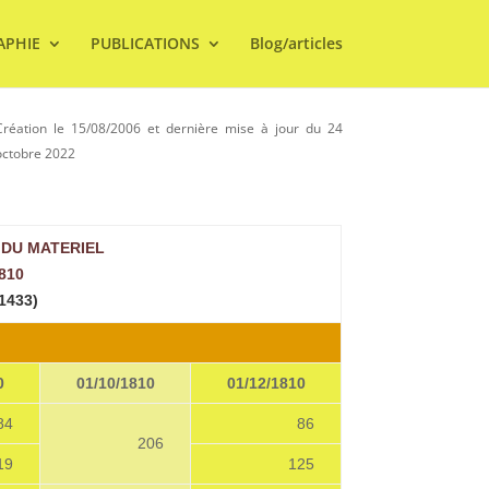
APHIE
PUBLICATIONS
Blog/articles
Création le 15/08/2006 et dernière mise à jour du 24
octobre 2022
 DU MATERIEL
810
 1433)
0
01/10/1810
01/12/1810
84
86
206
19
125