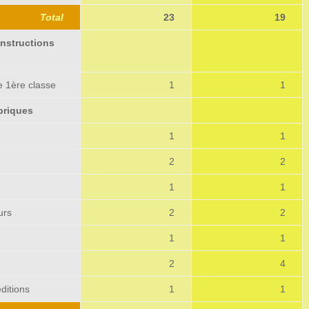
Total
23
19
onstructions
e 1ère classe
1
1
briques
1
1
2
2
1
1
urs
2
2
1
1
2
4
ditions
1
1