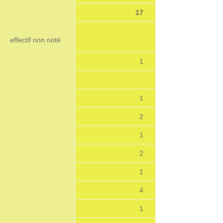
17
effectif non noté
1
1
2
1
2
1
4
1