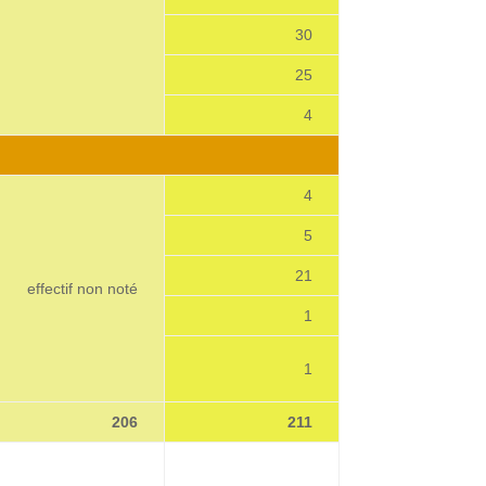
30
25
4
4
5
21
effectif non noté
1
1
206
211
12345678912345
12345678912345