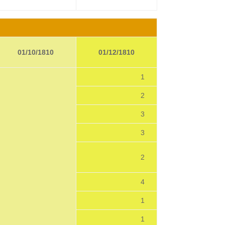
01/10/1810
01/12/1810
1
2
3
3
2
4
1
1