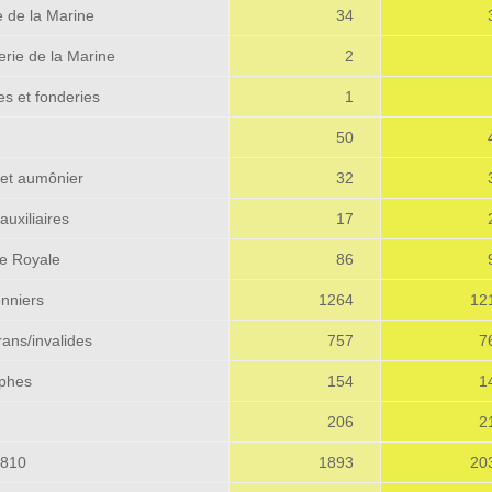
e de la Marine
34
llerie de la Marine
2
es et fonderies
1
50
é et aumônier
32
auxiliaires
17
de Royale
86
onniers
1264
12
rans/invalides
757
7
aphes
154
1
206
2
1810
1893
20