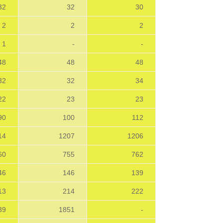
32
32
30
2
2
2
1
-
-
48
48
48
32
32
34
22
23
23
90
100
112
14
1207
1206
60
755
762
46
146
139
13
214
222
39
1851
-