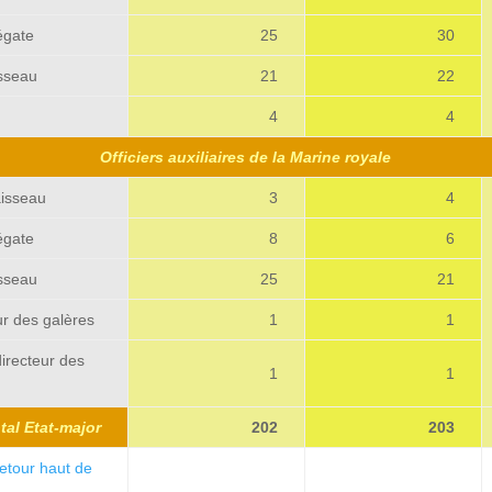
égate
25
30
sseau
21
22
4
4
Officiers auxiliaires de la Marine royale
aisseau
3
4
égate
8
6
sseau
25
21
ur des galères
1
1
irecteur des
1
1
tal Etat-major
202
203
etour haut de
12345678912345
12345678912345