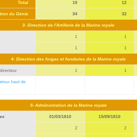
Total
10
12
ction du Génie
34
32
3- Direction de l'Artillerie de la Marine royale
1
1
1
1
4- Direction des forges et fonderies de la Marine royale
directeur
1
1
etour haut de
12345678912345
12345678912345
5678912
5- Administration de la Marine royale
es
01/03/1810
15/09/1810
2
2