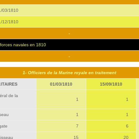
01/03/1810
01/12/1810
-
s forces navales en 1810
-
1- Officiers de la Marine royale en traitement
ITAIRES
01/03/1810
15/09/1810
ral de la
1
1
sseau
1
1
gate
7
6
aisseau
15
20