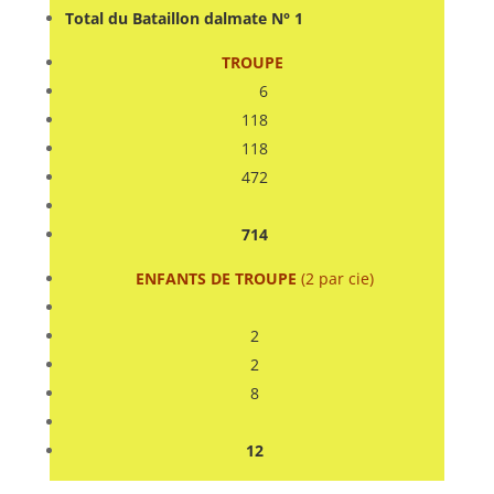
Total du Bataillon dalmate N° 1
TROUPE
6
118
118
472
714
ENFANTS DE TROUPE
(2 par cie)
2
2
8
12