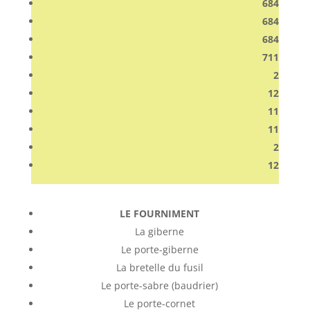
684
684
684
711
2
12
11
11
2
12
LE FOURNIMENT
La giberne
Le porte-giberne
La bretelle du fusil
Le porte-sabre (baudrier)
Le porte-cornet