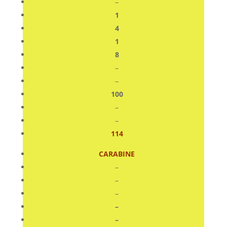
–
1
4
1
8
–
–
100
–
–
114
CARABINE
–
–
–
–
–