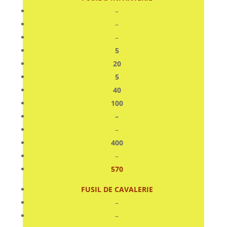
–
–
–
5
20
5
40
100
–
–
400
–
570
FUSIL DE CAVALERIE
–
–