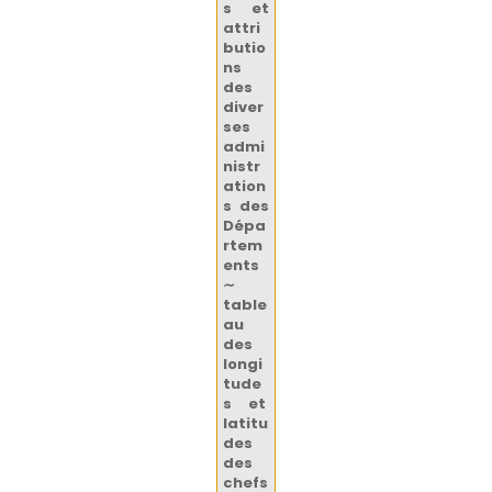
s et
attri
butio
ns
des
diver
ses
admi
nistr
ation
s des
Dépa
rtem
ents
∼
table
au
des
longi
tude
s et
latitu
des
des
chefs