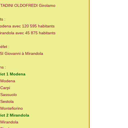
 : TADINI OLDOFREDI Girolamo
ts :
Modena avec 120 595 habitants
Mirandola avec 45 875 habitants
éfet :
SI Giovanni à Mirandola
ns :
trict 1 Modena
- Modena
- Carpi
- Sassuolo
- Sestola
- Montefiorino
rict 2 Mirandola
- Mirandola