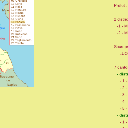
Préfet
2 distric
--
-1 - 
--
-2 - 
Sous-pr
--
- LUO
7 canto
--
- dis
----
- 1 
----
- 2 
----
- 3 
----
- 4 
----
- 5 
--
- dist
----
- 1 