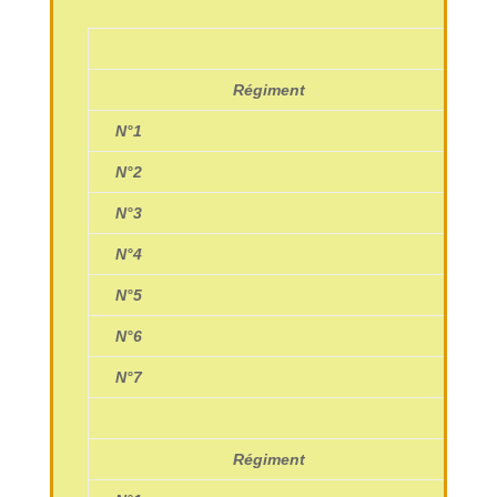
Régiment
N°1
Ro
N°2
Ca
N°3
Le
N°4
R
N°5
Pe
N°6
E
N°7
Be
Régiment