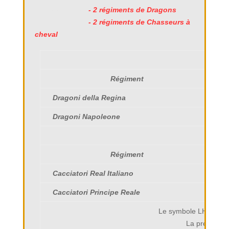
---------------------
-
2 régiments de Dragons
---------------------
- 2 régiments de Chasseurs
à
cheval
Régiment
Dragoni della Regina
Dragoni Napoleone
Régiment
Cacciatori Real Italiano
Cacciatori Principe Reale
Le symbole LH quand i
La présence d