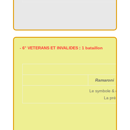
Anci
-
6°
VETERANS ET INVALIDES
:
1 bataillon
Ramaroni
Le symbole & quand il
La présence de
Ancie