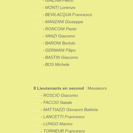
......
-
GIALINA Pietro
......
- MONTI Lorenzo
......
- BEVILACQUA Francesco
......
-
MANZANI Giuseppe
......
- RONCONI Paolo
......
- VANZI Giacomo
......
- BARONI Bortolo
......
- GERMANI Filipo
......
- BASTIN Giacomo
......
- BOS Michele
.
8 Lieutenants en second
: Messieurs
......
-
ROSCIO Giacomo
......
- FACCIO Natale
......
- MATTIAZZI Giovanni Battista
......
- LANCETTI Francesco
......
- LUNGO Marino
......
- TORNEUR Francesco