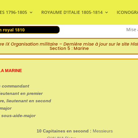
ES 1796-1805
ROYAUME D’ITALIE 1805-1814
ICONOGR
Mise 
 royal 1810
re IX Organisation militaire – Dernière mise à jour sur le site Hi
Section 5 : Marine
LA MARINE
on commandant
ieutenant en premier
tre, lieutenant en second
-major
n sous-aide-major
10 Capitaines en second :
Messieurs