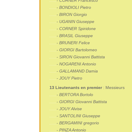
......
- CORNER Francesco
......
- BONDIOLI Pietro
......
- BIRON Giorgio
......
- UGANIN Giuseppe
......
- CORNER Spiridone
......
- BRASIL Giuseppe
......
- BRUNERI Felice
......
- GIORGI Bartolomeo
......
- SIRON Giovanni Battista
......
- NOGARENI Antonio
......
- GALLAMAND Damia
......
- JOUY Pietro
.
13 Lieutenants en premier
: Messieurs
......
-
BERTORA Bortolo
......
- GIORGI Giovanni Battista
......
- JOUY Alvise
......
- SANTOLINI Giuseppe
......
- BERGAMINI gregorio
......
- PINZA Antonio