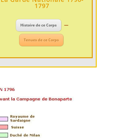
1797
–
—
Histoire de ce Corps
Tenues de ce Corps
–