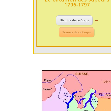
1796-1797
–
—
Histoire de ce Corps
Tenues de ce Corps
–