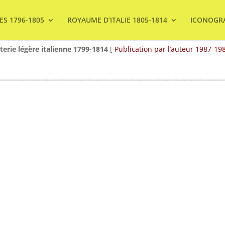
ES 1796-1805
ROYAUME D’ITALIE 1805-1814
ICONOGR
nterie légère italienne 1799-1814
[
Publication par l’auteur 1987-19