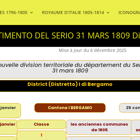
ES 1796-1805
ROYAUME D’ITALIE 1805-1814
ICONOGR
IMENTO DEL SERIO 31 MARS 1809 Dis
Mise à jour du 6 décembre 2025
uvelle division territoriale du département du Se
31 mars 1809
District (Distretto) I di Bergamo
janvier
Cantone I BERGAMO
25 co
janvier
Classe
les anciennes communes
de 1805
a
1