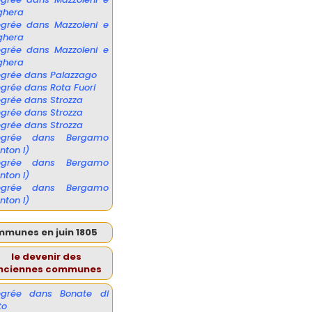
ghera
égrée dans Mazzoleni e
ghera
égrée dans Mazzoleni e
ghera
égrée dans Palazzago
égrée dans Rota Fuori
égrée dans Strozza
égrée dans Strozza
égrée dans Strozza
tégrée dans Bergamo
nton I)
tégrée dans Bergamo
nton I)
tégrée dans Bergamo
nton I)
mmunes en juin 1805
le devenir des
nciennes communes
tégrée dans Bonate di
to