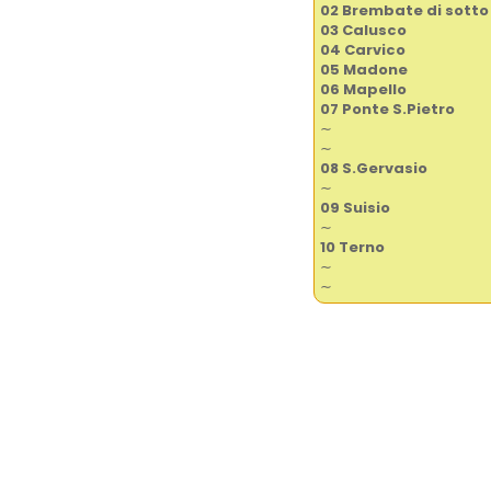
02 Brembate di sotto
03 Calusco
04 Carvico
05 Madone
06 Mapello
07 Ponte S.Pietro
∼
∼
08 S.Gervasio
∼
09 Suisio
∼
10 Terno
∼
∼