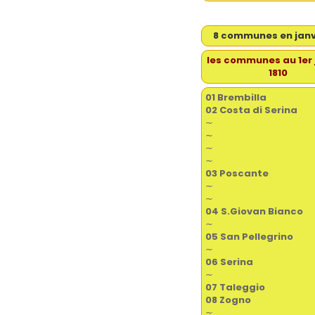
8 communes en janvi
les communes au 1er 
1810
01 Brembilla
02 Costa di Serina
∼
∼
∼
∼
03 Poscante
∼
∼
04 S.Giovan Bianco
∼
05 San Pellegrino
∼
06 Serina
∼
07 Taleggio
08 Zogno
∼