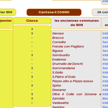
int
er 1810
Cantone II ZOGNO
26 co
janvier
Classe
les anciennes communes
de 1805
a
3
3
Gerosa
int
∼
Bracca
in
∼
Cornolta
Ser
∼
Frerola con Pagliaro
in
∼
Rigosa
Ser
3
Sambusita
in
∼
Endenna
Ser
∼
Grumello de’Zanchi
in
3
Sommendena
Ser
∼
S.Gallo
in
3
S.Pietro d’Orzio
Ser
∼
Piazzo alto e Piazzo basso
int
3
Spino
int
∼
Dossena
int
3
Oltre il Colle con Zorzone e
int
3
Zambla
Bia
∼
Vedesetta
int
Sedrina
Bia