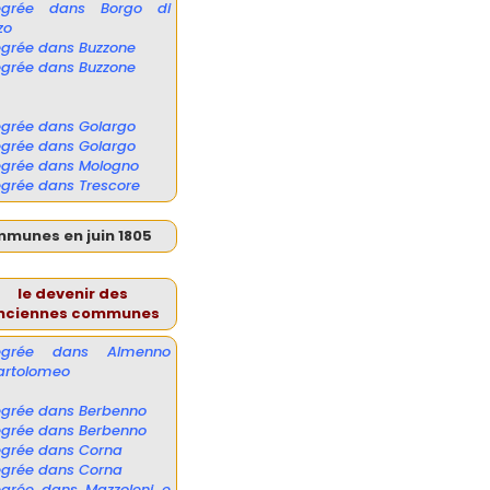
tégrée dans Borgo di
zo
égrée dans Buzzone
égrée dans Buzzone
égrée dans Golargo
égrée dans Golargo
égrée dans Mologno
égrée dans Trescore
mmunes en juin 1805
le devenir des
nciennes communes
tégrée dans Almenno
artolomeo
égrée dans Berbenno
égrée dans Berbenno
égrée dans Corna
égrée dans Corna
égrée dans Mazzoleni e