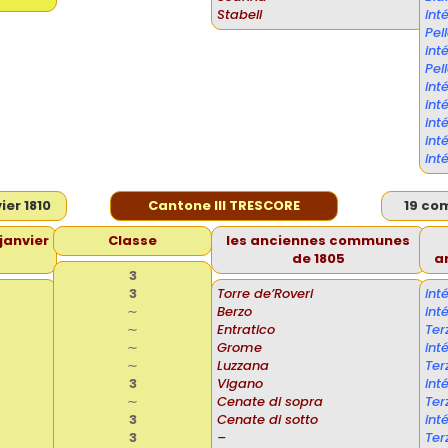
Stabell
in
Pel
in
Pel
int
int
int
int
int
er 1810
Cantone III TRESCORE
19 co
janvier
Classe
les anciennes communes
de 1805
a
3
3
Torre de’Roveri
int
∼
Berzo
in
∼
Entratico
Ter
∼
Grome
in
∼
Luzzana
Ter
3
Vigano
in
∼
Cenate di sopra
Ter
3
Cenate di sotto
in
3
–
Ter