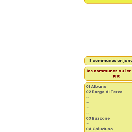
8 communes en janvi
les communes au 1er 
1810
01 Albano
02 Borgo di Terzo
∼
∼
∼
∼
03 Buzzone
∼
04 Chiuduno