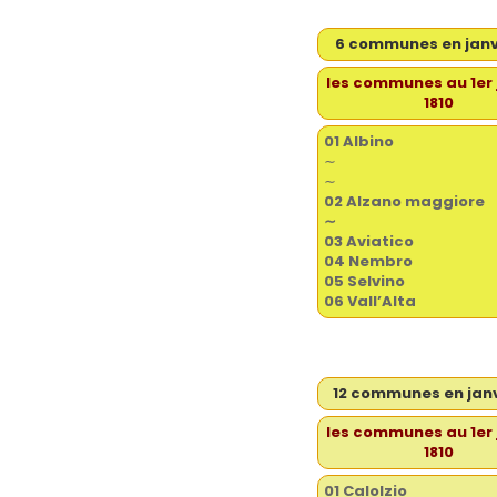
6 communes en janvi
les communes au 1er 
1810
01 Albino
∼
∼
02 Alzano maggiore
∼
03 Aviatico
04 Nembro
05 Selvino
06 Vall’Alta
12 communes en janv
les communes au 1er 
1810
01 Calolzio