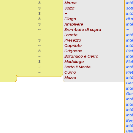
3
Marne
in
3
Solza
sot
3
–
in
3
Filago
di 
3
Ambivere
int
∼
Brembate di sopra
–
∼
Locate
int
3
Presezzo
int
∼
Capriate
in
3
Grignano
Pie
∼
Botanuco e Cerro
in
3
Medolago
Pie
∼
Sotto il Monte
in
∼
Curno
Pie
Mozzo
in
Ger
in
Ger
int
int
int
int
Be
int
Be