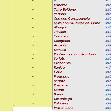
∼
–
–
∼
Valtezze
int
∼
Torre Boldone
int
∼
Redona
int
∼
Orio con Campagnola
int
∼
Lallio con Grumello del Piano
int
∼
Albegno
int
∼
Treviolo
int
∼
Curnasco
int
∼
Colognola
int
∼
Azzanao
int
∼
Sorisole
int
∼
Ponteranica con Rosciano
int
∼
Seriate
int
∼
Grasobbio
int
∼
Ranica
– C
∼
Gorle
int
∼
Predengo
int
∼
Scanzo
int
∼
Rosciate
int
∼
Scano
int
∼
Breno
int
∼
Ossanesga
int
∼
Paladina
int
Villa di Serio
int