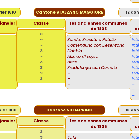
er 1810
Cantone VI ALZANO MAGGIORE
12 co
janvier
Classe
les anciennes communes
de 1805
a
3
∼
Bondo, Bruseto e Petello
int
∼
Comenduno con Desenzano
int
3
Fiobbio
int
∼
Alzano di sopra
in
3
Nese
Ma
3
Pradalunga con Cornale
in
3
–
Ma
3
–
int
–
–
–
–
ier 1810
Cantone VII CAPRINO
16 co
janvier
Classe
les anciennes communes
de 1805
a
3
3
Sala
int