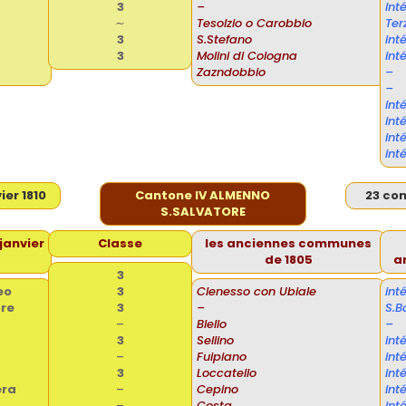
3
–
in
∼
Tesolzio o Carobbio
Ter
3
S.Stefano
int
3
Molini di Cologna
int
Zazndobbio
–
–
int
int
int
int
er 1810
Cantone IV ALMENNO
23 co
S.SALVATORE
janvier
Classe
les anciennes communes
de 1805
a
3
eo
3
Clenesso con Ubiale
in
ore
3
–
S.B
–
Blello
–
3
Sellino
int
–
Fuipiano
int
3
Loccatello
int
era
–
Cepino
int
–
Costa
int