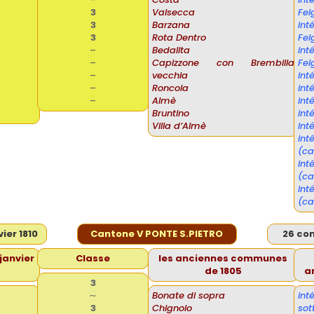
3
Valsecca
Fel
3
Barzana
int
3
Rota Dentro
Fel
–
Bedalita
int
–
Capizzone con Brembilla
Fel
–
vecchia
int
–
Roncola
int
–
Almè
int
Bruntino
int
Villa d’Almè
int
in
(ca
in
(ca
in
(ca
ier 1810
Cantone V PONTE S.PIETRO
26 co
janvier
Classe
les anciennes communes
de 1805
a
3
∼
Bonate di sopra
in
3
Chignolo
sot