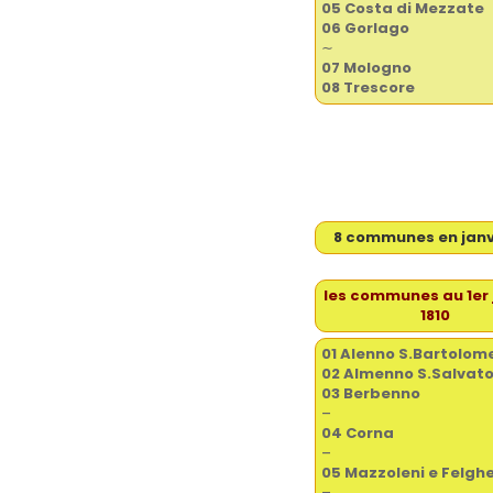
05 Costa di Mezzate
06 Gorlago
∼
07 Mologno
08 Trescore
8 communes en janvi
les communes au 1er 
1810
01
Alenno S.Bartolom
02 Almenno S.Salvat
03 Berbenno
–
04 Corna
–
05
Mazzoleni e Felgh
–