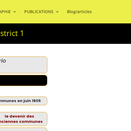
APHIE
PUBLICATIONS
Blog/articles
trict 1
rio
mmunes en juin 1805
le devenir des
nciennes communes