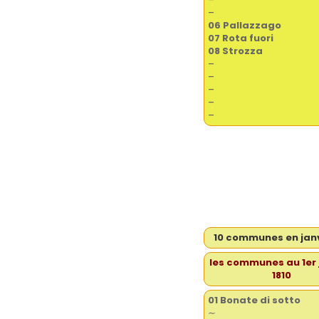
–
06 Pallazzago
07
Rota fuori
08
Strozza
–
–
–
–
–
10 communes en janv
les communes au 1er 
1810
01 Bonate di sotto
∼