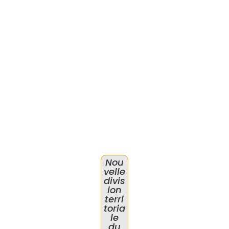
Nou
velle
divis
ion
terri
toria
le
du