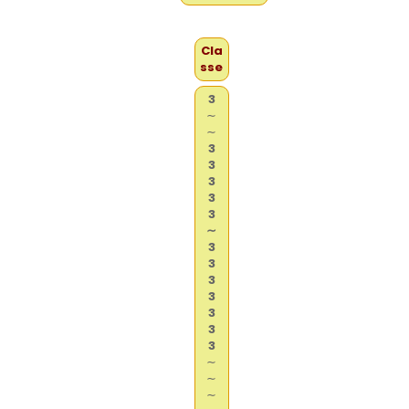
Cla
sse
3
∼
∼
3
3
3
3
3
∼
3
3
3
3
3
3
3
∼
∼
∼