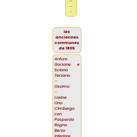
∼
∼
∼
les
anciennes
communes
de 1805
Anfuro
Gorzone e
Sciano
Terzano
–
Ossimo
–
Losine
Ono
Cimbergo
con
Paspardo
Rogno
Berzo
inferiore