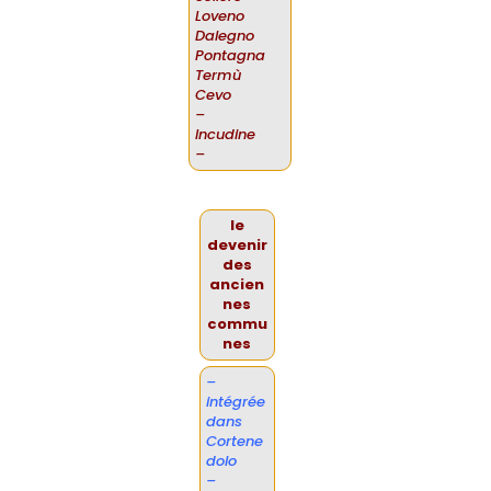
Loveno
Dalegno
Pontagna
Termù
Cevo
–
Incudine
–
le
devenir
des
ancien
nes
commu
nes
–
intégrée
dans
Cortene
dolo
–