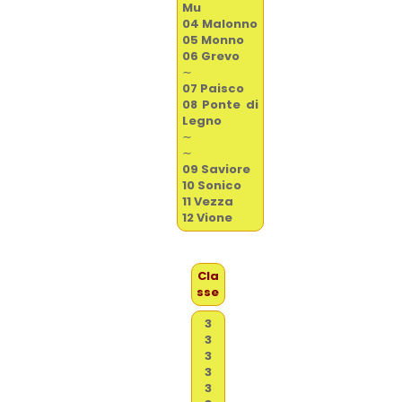
Mu
04 Malonno
05 Monno
06 Grevo
∼
07 Paisco
08 Ponte di
Legno
∼
∼
09 Saviore
10 Sonico
11 Vezza
12 Vione
Cla
sse
3
3
3
3
3