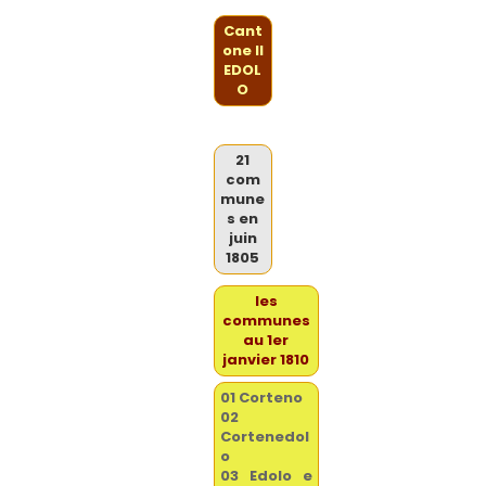
Cant
one II
EDOL
O
21
com
mune
s en
juin
1805
les
communes
au 1er
janvier 1810
01 Corteno
02
Cortenedol
o
03 Edolo e