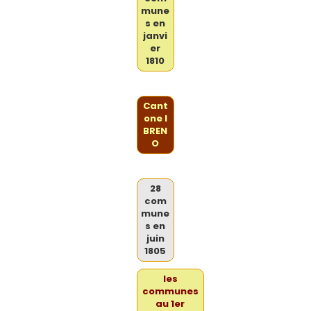
mune
s en
janvi
er
1810
Cant
one I
BREN
O
28
com
mune
s en
juin
1805
les
communes
au 1er