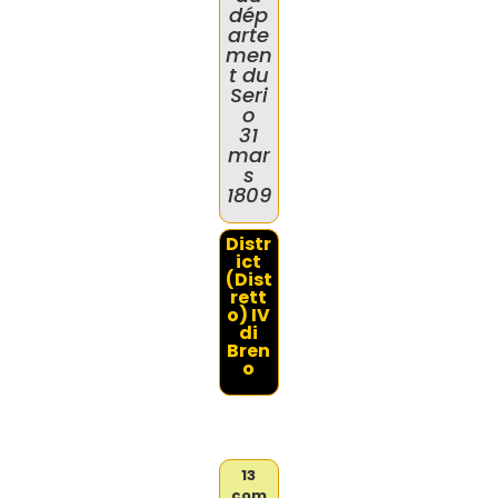
dép
arte
men
t du
Seri
o
31
mar
s
1809
Distr
ict
(Dist
rett
o) IV
di
Bren
o
13
com