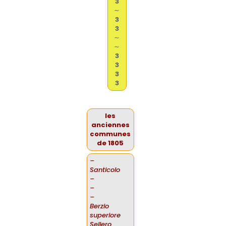
3
∼
3
3
∼
∼
3
3
3
3
les
anciennes
communes
de 1805
–
Santicolo
–
–
–
Berzio
superiore
Sellero