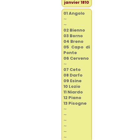
janvier 1810
01 Angolo
∼
∼
02 Bienno
03 Borno
04 Breno
05 Capo di
Ponte
06 Cerveno
∼
07 Ceto
08 Darfo
09 Esine
10 Lozio
11 Niardo
12 Piano
13 Pisogne
∼
∼
∼
∼
∼
∼