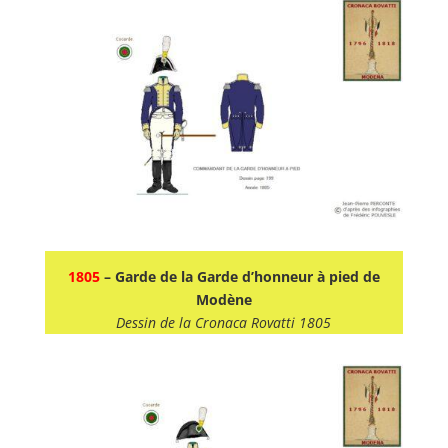
1805
– Garde de la Garde d’honneur à pied de
Modène
Dessin de la Cronaca Rovatti 1805