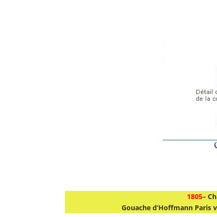
1805
– Ch
Gouache d’Hoffmann Paris ve