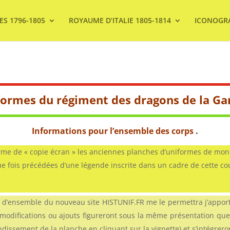
ES 1796-1805
ROYAUME D’ITALIE 1805-1814
ICONOGR
iformes du régiment des dragons de la Ga
Informations pour l’ensemble des corps
.
me de « copie écran » les anciennes planches d’uniformes de mon
que fois précédées d’une légende inscrite dans un cadre de cette co
d’ensemble du nouveau site HISTUNIF.FR me le permettra j’appor
 modifications ou ajouts figureront sous la même présentation que
dissement de la planche en cliquant sur la vignette) et s’intégrer