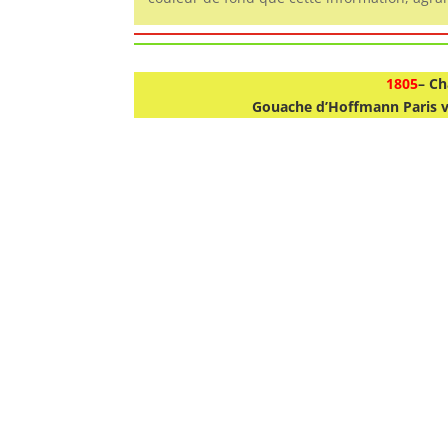
1805
– Ch
Gouache d’Hoffmann Paris ve