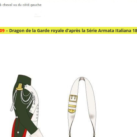
809
– Dragon de la Garde royale d’après la Série Armata Italiana 1