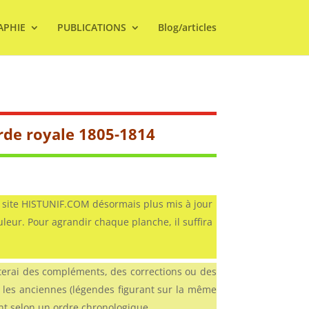
APHIE
PUBLICATIONS
Blog/articles
rde royale 1805-1814
 site HISTUNIF.COM désormais plus mis à jour
uleur. Pour agrandir chaque planche, il suffira
terai des compléments, des corrections ou des
 les anciennes (légendes figurant sur la même
ont selon un ordre chronologique..