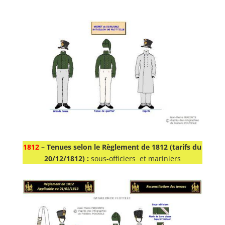
1812
–
Tenues selon le Règlement de 1812 (tarifs du
20/12/1812) :
sous-officiers et mariniers