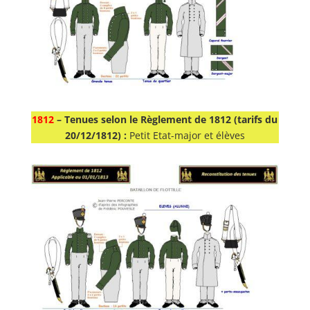
1812
–
Tenues selon le Règlement de 1812 (tarifs du
20/12/1812) :
Petit Etat-major et élèves