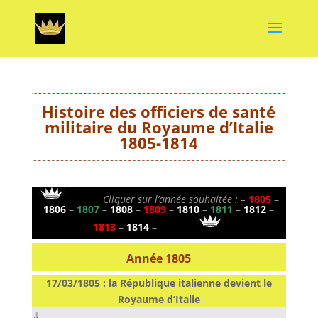
Histoire des officiers de santé
militaire du Royaume d’Italie
1805-1814
————
Cliquer sur l’année
souhaitée
: –
1805
–
1806
–
1807
–
1808
–
1809
–
1810
–
1811
–
1812
–
1813
–
1814
–
————
Année 1805
17/03/1805 : la République italienne devient le
Royaume d’Italie
⇓