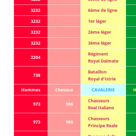
3232
6ème de ligne
3232
1er léger
3232
2ème léger
3232
3ème léger
Régiment
2204
Royal Dalmate
Bataillon
738
Royal d'Istrie
Hommes
Chevaux
CAVALERIE
Chasseurs
973
986
Real Italiano
Chasseurs
973
986
Principe Reale