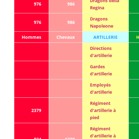
Dragons della
976
986
Regina
Dragons
976
986
Napoleone
Hommes
Chevaux
ARTILLERIE
Directions
d'artillerie
Gardes
d'artillerie
Employés
d'artillerie
Régiment
2379
d'artillerie à
pied
Régiment
d'artillerie à