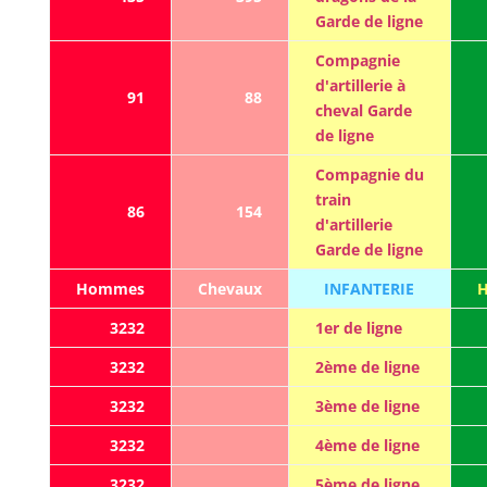
Garde de ligne
Compagnie
d'artillerie à
91
88
cheval Garde
de ligne
Compagnie du
train
86
154
d'artillerie
Garde de ligne
Hommes
Chevaux
INFANTERIE
3232
1er de ligne
3232
2ème de ligne
3232
3ème de ligne
3232
4ème de ligne
3232
5ème de ligne