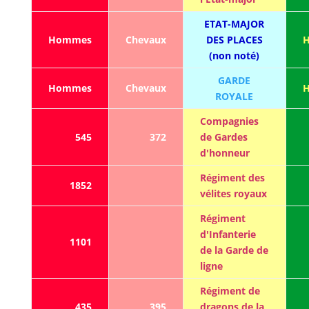
ETAT-MAJOR
Hommes
Chevaux
DES PLACES
(non noté)
GARDE
Hommes
Chevaux
ROYALE
Compagnies
545
372
de Gardes
d'honneur
Régiment des
1852
vélites royaux
Régiment
d'Infanterie
1101
de la Garde de
ligne
Régiment de
435
395
dragons de la