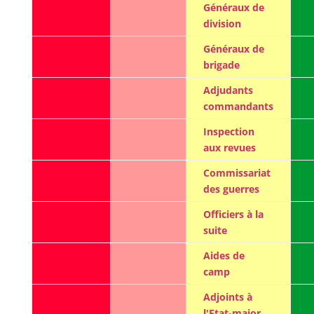
Généraux de
division
Généraux de
brigade
Adjudants
commandants
Inspection
aux revues
Commissariat
des guerres
Officiers à la
suite
Aides de
camp
Adjoints à
l'Etat-major