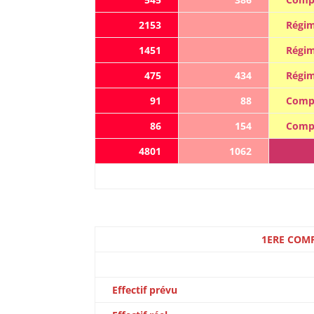
2153
Régim
1451
Régim
475
434
Régim
91
88
Compa
86
154
Compa
4801
1062
1ERE COM
Effectif prévu