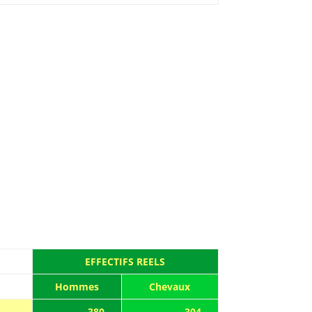
EFFECTIFS REELS
Hommes
Chevaux
380
304