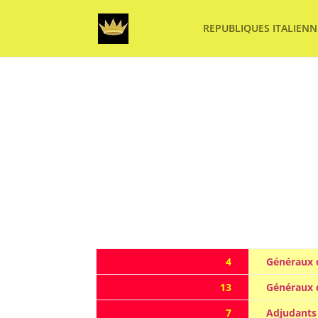
REPUBLIQUES ITALIENN
4
Généraux d
13
Généraux 
7
Adjudant