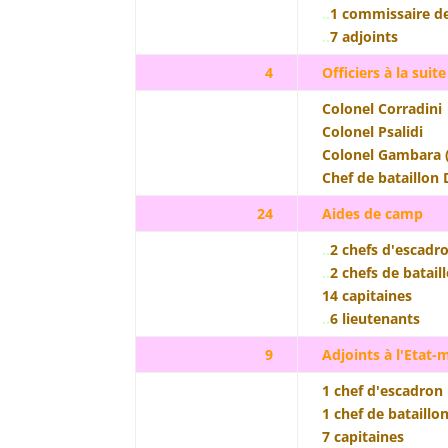
..
1 commissaire d
..
7 adjoints
4
Officiers à la suite
Colonel Corradini
Colonel Psalidi
Colonel Gambara (
Chef de bataillon 
24
Aides de camp
..
2 chefs d'escadr
..
2 chefs de batail
14 capitaines
..
6 lieutenants
9
Adjoints à l'Etat-
1 chef d'escadron
1 chef de bataillo
7 capitaines