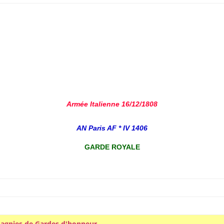
Armée Italienne 16/12/1808
AN Paris AF * IV 1406
GARDE ROYALE
gnies de Gardes d'honneur