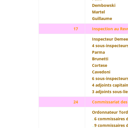
Dembowski
Martel
Guillaume
17
Inspection au Rev
Inspecteur Demee
4 sous-inspecteurs
Parma
Brunetti
Cortese
Cavedoni
6 sous-inspecteur
4 adjoints capitai
3 adjoints sous-li
24
Commissariat des
Ordonnateur Tord
..
6 commissaires d
..
9 commissaires 