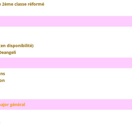
e 2ème classe réformé
en disponibilité)
Deangeli
ons
lon
major général
n