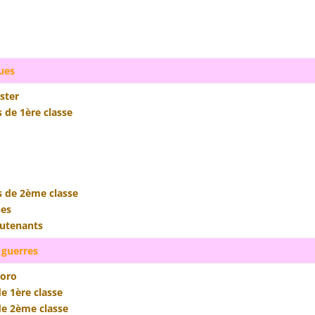
ues
ster
 de 1ère classe
s de 2ème classe
nes
eutenants
 guerres
oro
e 1ère classe
de 2ème classe