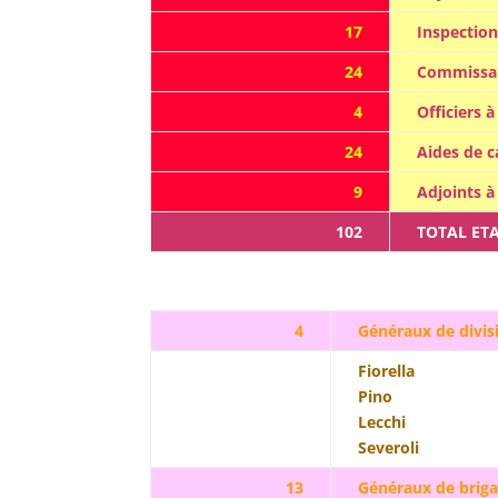
17
Inspection
24
Commissar
4
Officiers à
24
Aides de 
9
Adjoints à
102
TOTAL ET
4
Généraux de divis
Fiorella
Pino
Lecchi
Severoli
13
Généraux de brig