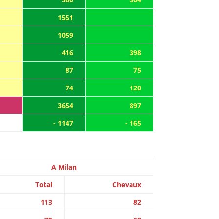
1551
1059
416
398
87
75
74
120
3654
897
- 1147
- 165
A Milan
Total
Chevaux
113
82