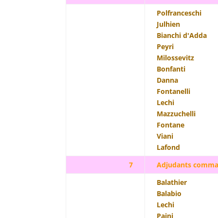
Polfranceschi
Julhien
Bianchi d'Adda
Peyri
Milossevitz
Bonfanti
Danna
Fontanelli
Lechi
Mazzuchelli
Fontane
Viani
Lafond
7
Adjudants comma
Balathier
Balabio
Lechi
Paini