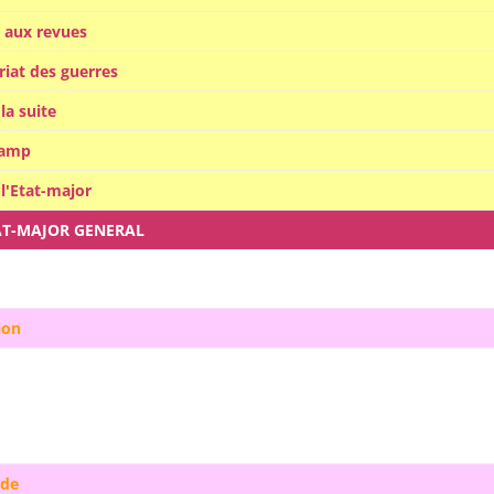
 aux revues
iat des guerres
 la suite
camp
 l'Etat-major
AT-MAJOR GENERAL
ion
ade