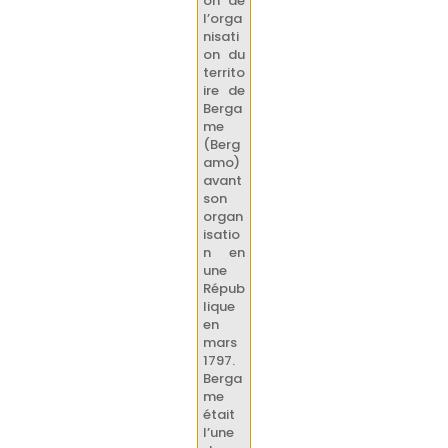
on de
l’orga
nisati
on du
territo
ire de
Berga
me
(Berg
amo)
avant
son
organ
isatio
n en
une
Répub
lique
en
mars
1797.
Berga
me
était
l’une