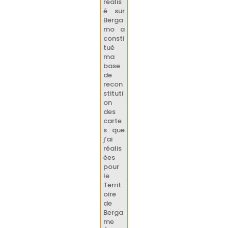
réalis
é sur
Berga
mo a
consti
tué
ma
base
de
recon
stituti
on
des
carte
s que
j’ai
réalis
ées
pour
le
Territ
oire
de
Berga
me