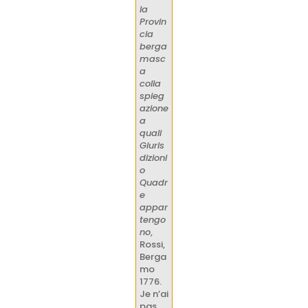
la
Provin
cia
berga
masc
a
colla
spieg
azione
a
quali
Giuris
dizioni
o
Quadr
e
appar
tengo
no
,
Rossi,
Berga
mo
1776.
Je n’ai
pas