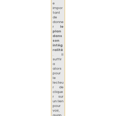
e
impor
tant
de
donne
r
le
plan
dans
son
intég
ralité
. Il
suffir
a
alors
pour
le
lecteu
r de
clique
r sur
un lien
pour
voir,
quan