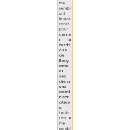
me
sembl
ent
impor
tants
pour
cerne
r le
territ
oire
de
Berg
ame
et
ses
divisi
ons
admi
nistr
ative
s
,
toute
fois il
me
sembl