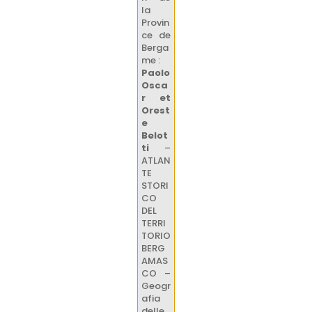
la
Provin
ce de
Berga
me :
Paolo
Osca
r et
Orest
e
Belot
ti
–
ATLAN
TE
STORI
CO
DEL
TERRI
TORIO
BERG
AMAS
CO –
Geogr
afia
delle