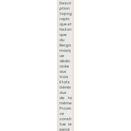
Descri
ption
topog
raphi
que et
histori
que
du
Berga
masq
ue
dédic
acée
aux
trois
Etats
Génér
aux
de la
même
Provin
ce
consti
tue le
pend