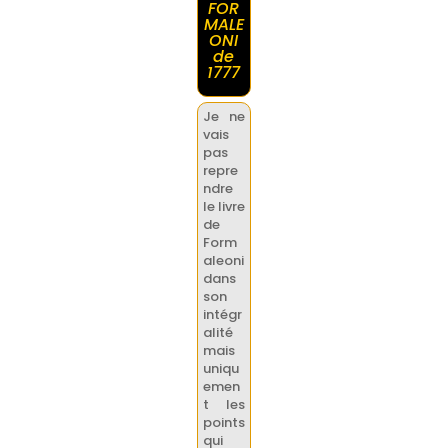
FOR
MALE
ONI
de
1777
Je ne
vais
pas
repre
ndre
le livre
de
Form
aleoni
dans
son
intégr
alité
mais
uniqu
emen
t les
points
qui