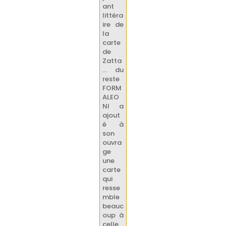
ant
littéra
ire de
la
carte
de
Zatta
… du
reste
FORM
ALEO
NI a
ajout
é à
son
ouvra
ge
une
carte
qui
resse
mble
beauc
oup à
celle