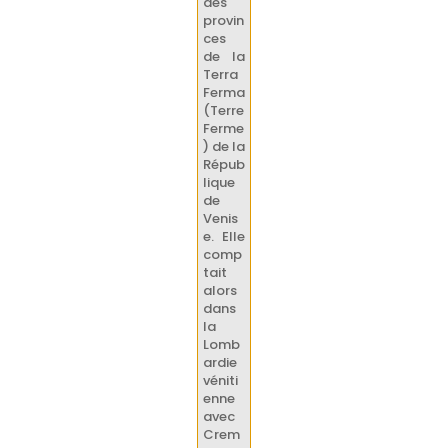
des
provin
ces
de la
Terra
Ferma
(Terre
Ferme
) de la
Répub
lique
de
Venis
e. Elle
comp
tait
alors
dans
la
Lomb
ardie
véniti
enne
avec
Crem