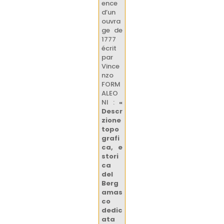
ence
d’un
ouvra
ge de
1777
écrit
par
Vince
nzo
FORM
ALEO
NI :
«
Descr
zione
topo
grafi
ca, e
stori
ca
del
Berg
amas
co
dedic
ata