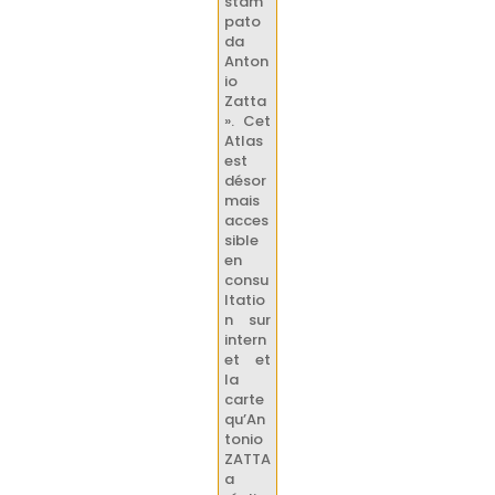
stam
pato
da
Anton
io
Zatta
». Cet
Atlas
est
désor
mais
acces
sible
en
consu
ltatio
n sur
intern
et et
la
carte
qu’An
tonio
ZATTA
a