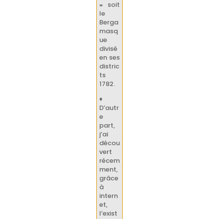
»
soit
le
Berga
masq
ue
divisé
en ses
distric
ts
1782.
♦
D’autr
e
part,
j’ai
décou
vert
récem
ment,
grâce
à
intern
et,
l’exist