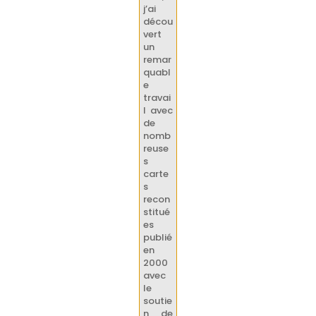
j’ai
décou
vert
un
remar
quabl
e
travai
l avec
de
nomb
reuse
s
carte
s
recon
stitué
es
publié
en
2000
avec
le
soutie
n de