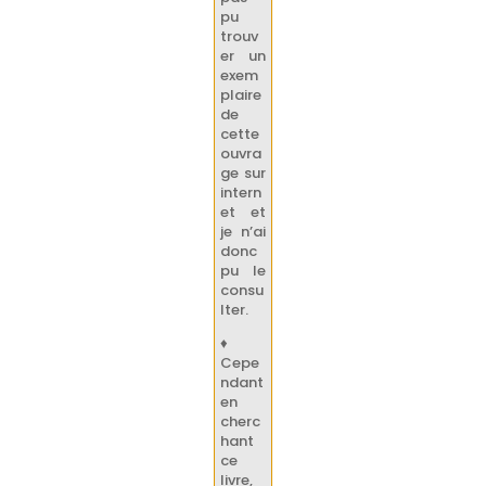
pu
trouv
er un
exem
plaire
de
cette
ouvra
ge sur
intern
et et
je n’ai
donc
pu le
consu
lter.
♦
Cepe
ndant
en
cherc
hant
ce
livre,