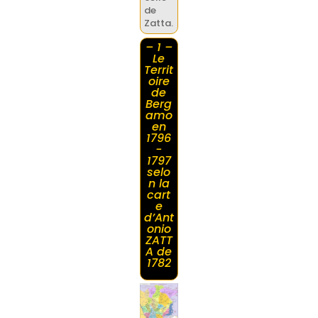
de
Zatta.
– 1 –
Le
Territ
oire
de
Berg
amo
en
1796
-
1797
selo
n la
cart
e
d’Ant
onio
ZATT
A de
1782