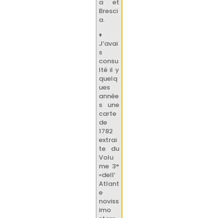
a et
Bresci
a.
♦
J’avai
s
consu
lté il y
quelq
ues
année
s une
carte
de
1782
extrai
te du
Volu
me 3°
«dell’
Atlant
e
noviss
imo