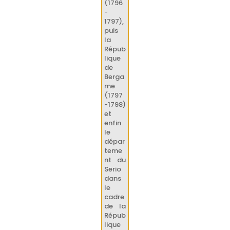
(1796
-
1797),
puis
la
Répub
lique
de
Berga
me
(1797
-1798)
et
enfin
le
dépar
teme
nt du
Serio
dans
le
cadre
de la
Répub
lique