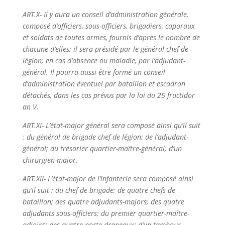
ART.X- Il y aura un conseil d’administration générale,
composé d’officiers, sous-officiers, brigadiers, caporaux
et soldats de toutes armes, fournis d’après le nombre de
chacune d’elles; il sera présidé par le général chef de
légion; en cas d’absence ou maladie, par l’adjudant-
général. Il pourra aussi être formé un conseil
d’administration éventuel par bataillon et escadron
détachés, dans les cas prévus par la loi du 25 fructidor
an V.
ART.XI- L’état-major général sera composé ainsi qu’il suit
: du général de brigade chef de légion; de l’adjudant-
général; du trésorier quartier-maître-général; d’un
chirurgien-major.
ART.XII- L’état-major de l’infanterie sera composé ainsi
qu’il suit : du chef de brigade; de quatre chefs de
bataillon; des quatre adjudants-majors; des quatre
adjudants sous-officiers; du premier quartier-maître-
adjoint; des quatre porte-drapeaux; d’un tambour-