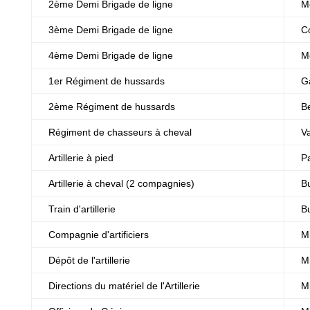
2ème Demi Brigade de ligne
M
3ème Demi Brigade de ligne
C
4ème Demi Brigade de ligne
M
1er Régiment de hussards
Ga
2ème Régiment de hussards
B
Régiment de chasseurs à cheval
V
Artillerie à pied
P
Artillerie à cheval (2 compagnies)
B
Train d'artillerie
B
Compagnie d'artificiers
M
Dépôt de l'artillerie
M
Directions du matériel de l'Artillerie
M