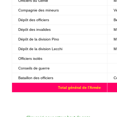
Officiers du Génie
Mi
Compagnie des mineurs
V
Dépôt des officiers
B
Dépôt des invalides
M
Dépôt de la division Pino
M
Dépôt de la division Lecchi
M
Officiers isolés
M
Conseils de guerre
D
Bataillon des officiers
C
Total général de l'Armée