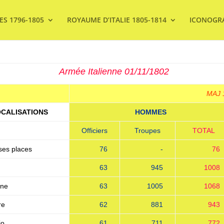
ES 1796-1805
ROYAUME D’ITALIE 1805-1814
ICONOGR
Armée Italienne 01/11/1802
MAJ
CALISATIONS
HOMMES
Officiers
-
Troupes
-
--
TOTAL
--
ses places
76
-
76
63
945
1008
gne
63
1005
1068
re
62
881
943
io
61
711
772