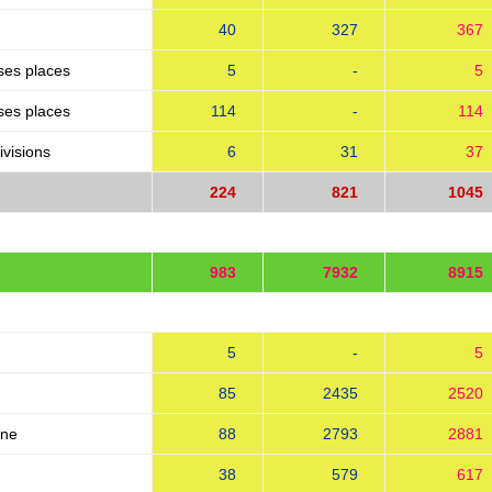
40
327
367
ses places
5
-
5
ses places
114
-
114
ivisions
6
31
37
224
821
1045
-
983
7932
8915
-
5
-
5
85
2435
2520
gne
88
2793
2881
38
579
617