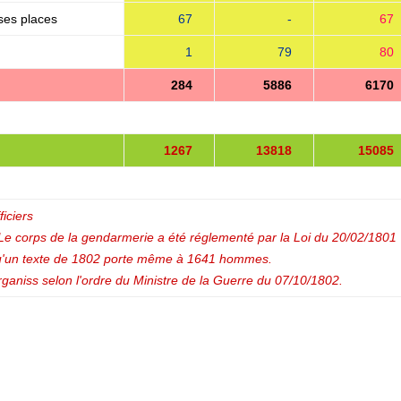
ses places
67
-
67
1
79
80
284
5886
6170
-
1267
13818
15085
-
iciers
 Le corps de la gendarmerie a été réglementé par la Loi du 20/02/1801
 qu'un texte de 1802 porte même à 1641 hommes.
rganiss selon l'ordre du Ministre de la Guerre du 07/10/1802.