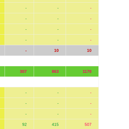
-
-
-
-
-
-
-
-
-
-
-
-
-
10
10
307
863
1170
-
-
-
-
-
-
-
-
-
92
415
507