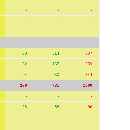
-
-
-
-
-
-
-
-
-
-
-
-
83
314
397
92
167
259
94
250
344
269
731
1000
-
-
-
28
68
96
-
-
-
-
-
-