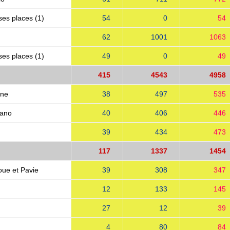
ses places (1)
54
0
54
62
1001
1063
ses places (1)
49
0
49
415
4543
4958
gne
38
497
535
vano
40
406
446
39
434
473
117
1337
1454
ue et Pavie
39
308
347
12
133
145
27
12
39
4
80
84