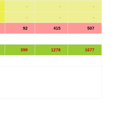
-
-
-
-
-
-
92
415
507
399
1278
1677