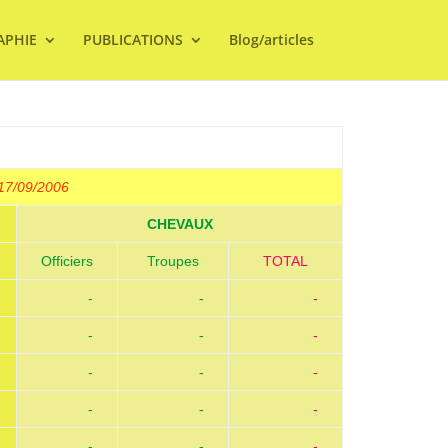
APHIE
PUBLICATIONS
Blog/articles
17/09/2006
CHEVAUX
Officiers
-
Troupes
-
--
TOTAL
--
-
-
-
-
-
-
-
-
-
-
-
-
-
-
-