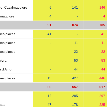
 et Casalmaggiore
5
141
146
lmaggiore
4
-
4
91
674
765
ses places
41
-
41
ses places
-
11
11
ses places
-
22
22
iera
-
53
53
 d'Anfo
-
44
44
ses places
19
427
446
60
557
617
12
285
297
atte
47
178
225