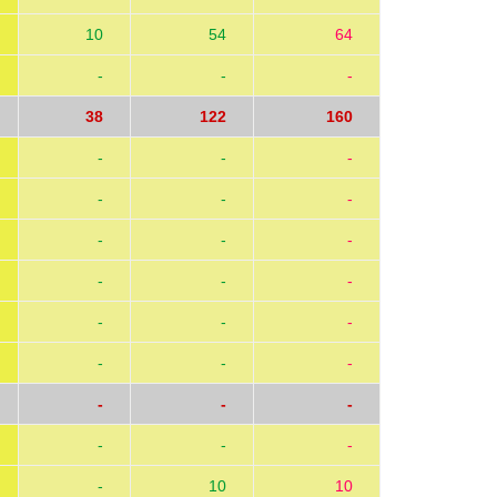
10
54
64
-
-
-
38
122
160
-
-
-
-
-
-
-
-
-
-
-
-
-
-
-
-
-
-
-
-
-
-
-
-
-
10
10